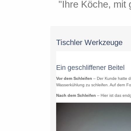
"Mit geschliffen
"Ihre Köche, mit
"Ihre Werkze
" Geschliffe
"
Spar
Tischler Werkzeuge
Ein geschliffener Beitel
Vor dem Schleifen
– Der Kunde hatte de
Wasserkühlung zu schleifen. Auf dem Fot
Nach dem Schleifen
– Hier ist das endg