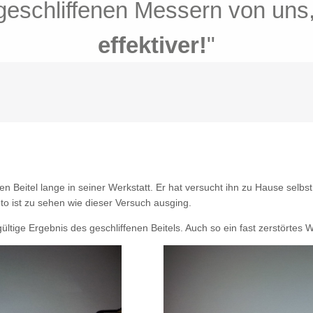
en Werkzeugen von uns haben S
 geschliffenen Messern von uns
uge schleifen wir „Express“ in
ne Klingen von uns halten bis 
en Sie Zeit
mit unserem Postse
effektiver!
Stunden
Arbeit
"
"
"
n Beitel lange in seiner Werkstatt. Er hat versucht ihn zu Hause selbs
o ist zu sehen wie dieser Versuch ausging.
ültige Ergebnis des geschliffenen Beitels. Auch so ein fast zerstörtes 