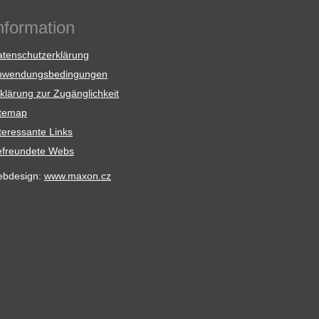
nformation
tenschutzerklärung
nwendungsbedingungen
klärung zur Zugänglichkeit
itemap
teressante Links
efreundete Webs
ebdesign:
www.maxon.cz