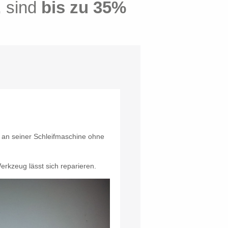
ie nur halb so
, sind
nerhalb
bis zu 35%
von 24
viel
zu
rvice"
5x länger
!"
t an seiner Schleifmaschine ohne
Werkzeug lässt sich reparieren.